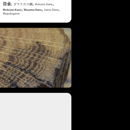
,
,
,
目金
ダマスカス鋼
Mokume-Gane
,
,
,
Mokume-Kane
Masama-Gane
Itame-Gane
Mujodogane