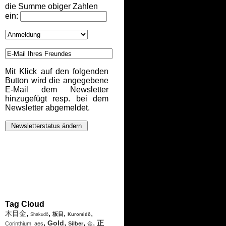
die Summe obiger Zahlen
ein:
Mit Klick auf den folgenden
Button wird die angegebene
E-Mail dem Newsletter
hinzugefügt resp. bei dem
Newsletter abgemeldet.
Tag Cloud
,
,
,
,
木目金
板目
Shakudō
Kuromidō
,
,
,
,
Gold
正
Corinthium_aes
Silber
金