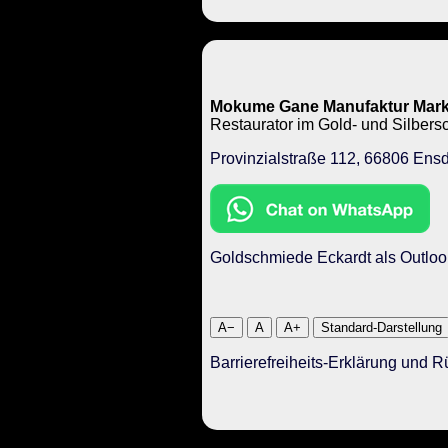
Mokume Gane Manufaktur Mark
Restaurator im Gold- und Silbe
Provinzialstraße 112, 66806 Ensd
Goldschmiede Eckardt als Outloo
A−
A
A+
Standard-Darstellung
Barrierefreiheits-Erklärung und 