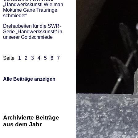
„Handwerkskunst! Wie man
Mokume Gane Trauringe
schmiedet“
Dreharbeiten für die SWR-
Serie „Handwerkskunst!“ in
unserer Goldschmiede
Seite
1
2
3
4
5
6
7
Alle Beiträge anzeigen
Archivierte Beiträge
aus dem Jahr