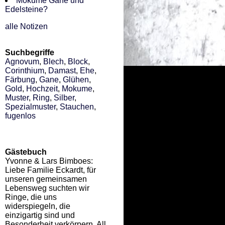
Mokume Gane und
Edelsteine?
alle Notizen
Suchbegriffe
Agnovum
,
Blech
,
Block
,
Corinthium
,
Damast
,
Ehe
,
Färbung
,
Gane
,
Glühen
,
Gold
,
Hochzeit
,
Mokume
,
Muster
,
Ring
,
Silber
,
Spezialmuster
,
Stauchen
,
fugenlos
Gästebuch
Yvonne & Lars Bimboes:
Liebe Familie Eckardt, für
unseren gemeinsamen
Lebensweg suchten wir
Ringe, die uns
widerspiegeln, die
einzigartig sind und
Besonderheit verkörpern. All