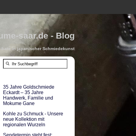
me-saar.de - Blog
kate in japanischer Schmiedekunst
35 Jahre Goldschmiede
Eckardt – 35 Jahre
Handwerk, Familie und
Mokume Gane
Kohle zu Schmuck - Unsere
neue Kollektion mit
regionalen Wurzeln
Sendetermin steht fest: