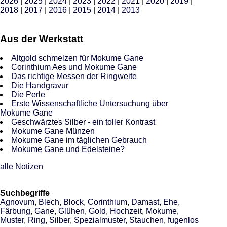
2026
|
2025
|
2024
|
2023
|
2022
|
2021
|
2020
|
2019
|
2018
|
2017
|
2016
|
2015
|
2014
|
2013
Aus der Werkstatt
Altgold schmelzen für Mokume Gane
Corinthium Aes und Mokume Gane
Das richtige Messen der Ringweite
Die Handgravur
Die Perle
Erste Wissenschaftliche Untersuchung über
Mokume Gane
Geschwärztes Silber - ein toller Kontrast
Mokume Gane Münzen
Mokume Gane im täglichen Gebrauch
Mokume Gane und Edelsteine?
alle Notizen
Suchbegriffe
Agnovum
,
Blech
,
Block
,
Corinthium
,
Damast
,
Ehe
,
Färbung
,
Gane
,
Glühen
,
Gold
,
Hochzeit
,
Mokume
,
Muster
,
Ring
,
Silber
,
Spezialmuster
,
Stauchen
,
fugenlos