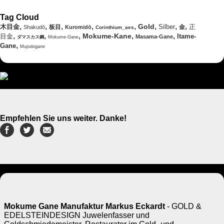
Tag Cloud
,
,
,
,
,
,
,
,
Gold
木目金
Silber
正
板目
金
Shakudō
Kuromidō
Corinthium_aes
,
,
,
,
,
Mokume-Kane
目金
Itame-
Masama-Gane
ダマスカス鋼
Mokume-Gane
,
Gane
Mujodogane
Empfehlen Sie uns weiter. Danke!
Mokume Gane Manufaktur Markus Eckardt
- GOLD &
EDELSTEINDESIGN Juwelenfasser und