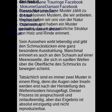
der Natur.
Mokume Gane Trauringe Facebook
MokumeGaneDamast Facebook
Dieses Mokume Gane Muster zählt zu
Newsletter bestellen
den exklusiven Mustern, die wir anbieten.
E-Mail
Hierbei ließen wir uns von der Natur
Impressum
inspirieren und haben ein Muster
Datenschutz
gestaltet, das an die natürliche Struktur
Das meinen unsere Kunden
von Holz und Rinde erinnert.
E-Mail
Sein Aussehen wirkt lebendig und gibt
den Schmuckstücken eine ganz
besondere Ausstrahlung. Manchmal
erinnert es auch an den Schaum auf einer
Meereswelle, die sich in sanften Wellen
über die Oberfläche des Schmucks zu
bewegen scheint.
Tatsächlich sind es immer zwei Muster in
einem Ring, denn die Augen oder Inseln
werden erst nach der Herstellung des
Wellenmusters hinzugefügt. Dieser
Prozess ist anspruchsvoll und
zeitaufwendig, aber das Ergebnis ist
absolut einzigartig und nicht
reproduzierbar.