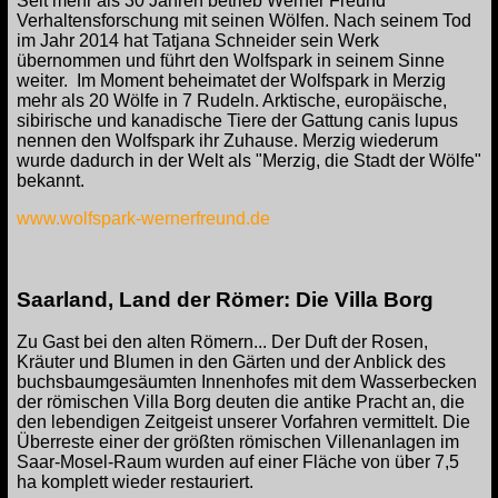
Seit mehr als 30 Jahren betrieb Werner Freund
Verhaltensforschung mit seinen Wölfen. Nach seinem Tod
im Jahr 2014 hat Tatjana Schneider sein Werk
übernommen und führt den Wolfspark in seinem Sinne
weiter. Im Moment beheimatet der Wolfspark in Merzig
mehr als 20 Wölfe in 7 Rudeln. Arktische, europäische,
sibirische und kanadische Tiere der Gattung canis lupus
nennen den Wolfspark ihr Zuhause. Merzig wiederum
wurde dadurch in der Welt als "Merzig, die Stadt der Wölfe"
bekannt.
www.wolfspark-wernerfreund.de
Saarland, Land der Römer: Die Villa Borg
Zu Gast bei den alten Römern... Der Duft der Rosen,
Kräuter und Blumen in den Gärten und der Anblick des
buchsbaumgesäumten Innenhofes mit dem Wasserbecken
der römischen Villa Borg deuten die antike Pracht an, die
den lebendigen Zeitgeist unserer Vorfahren vermittelt. Die
Überreste einer der größten römischen Villenanlagen im
Saar-Mosel-Raum wurden auf einer Fläche von über 7,5
ha komplett wieder restauriert.