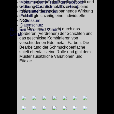
seine ansprechende Regelmäßigkeit und
Mokume Gane Trauringe Facebook
Ordnung auszeichnet. Es erzeugt eine
MokumeGaneDamast Facebook
ruhige und dennoch spannende Wirkung
Newsletter bestellen
und hat gleichzeitig eine individuelle
E-Mail
Note.
Impressum
Datenschutz
Die Musterung entsteht durch das
Das meinen unsere Kunden
Tordieren (Verdrehen) der Schichten und
E-Mail
das geschickte Kombinieren von
verschiedenen Edelmetall-Farben. Die
Bearbeitung der Schmuckoberfläche
spielt ebenfalls eine Rolle und gibt dem
Muster zusätzliche Variationen und
Effekte.