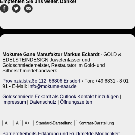
Empfehlen Sie uns weiter. Danke!
Mokume Gane Manufaktur Markus Eckardt
- GOLD &
EDELSTEINDESIGN Juwelenfasser und
Goldschmiedemeister, Restaurator im Gold- und
Silberschmiedehandwerk
Provinzialstraße 112, 66806 Ensdorf
• Fon: +49 6831 - 8 01
91 • E-Mail:
info@mokume-saar.de
Goldschmiede Eckardt als Outlook Kontakt hinzufügen
|
Impressum
|
Datenschutz
|
Öffnungszeiten
A−
A
A+
Standard-Darstellung
Kontrast-Darstellung
Barrierefreiheits-Erklärung und Rückmelde-Möglichkeit