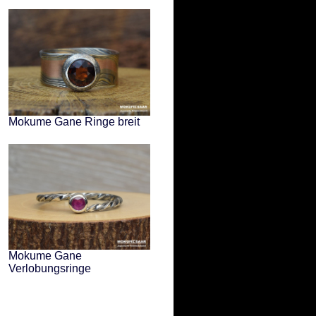
Mokume Gane Ringe breit
Mokume Gane
Verlobungsringe