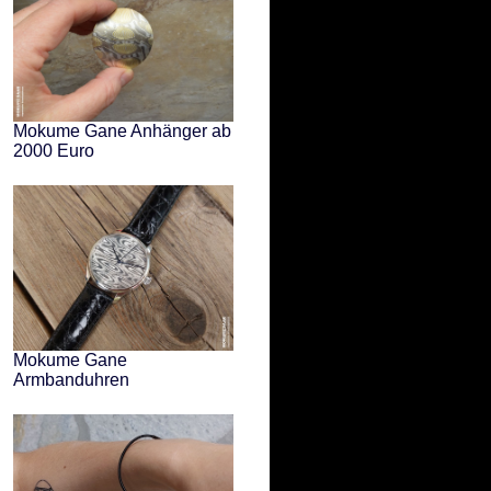
Mokume Gane Anhänger ab
2000 Euro
Mokume Gane
Armbanduhren