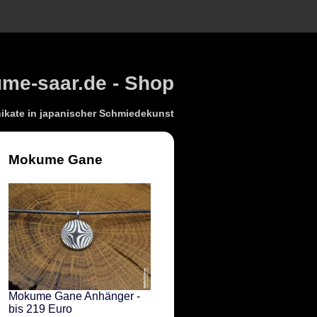
e-saar.de - Shop
kate in japanischer Schmiedekunst
Mokume Gane
Mokume Gane Anhänger -
bis 219 Euro