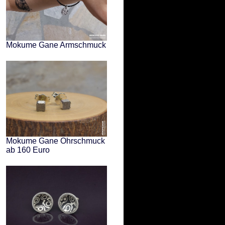
Mokume Gane Armschmuck
Mokume Gane Ohrschmuck
ab 160 Euro