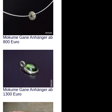
Mokume Gane Anhänger ab
800 Euro
Mokume Gane Anhänger ab
1300 Euro