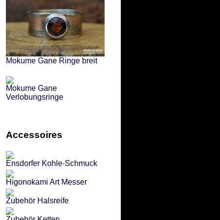
Mokume Gane Ringe breit
Mokume Gane
Verlobungsringe
Accessoires
Ensdorfer Kohle-Schmuck
Higonokami Art Messer
Zubehör Halsreife
Zubehör Ketten