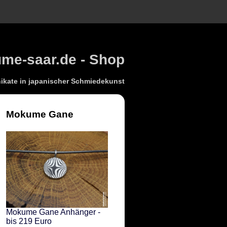
e-saar.de - Shop
kate in japanischer Schmiedekunst
Mokume Gane
Mokume Gane Anhänger -
bis 219 Euro