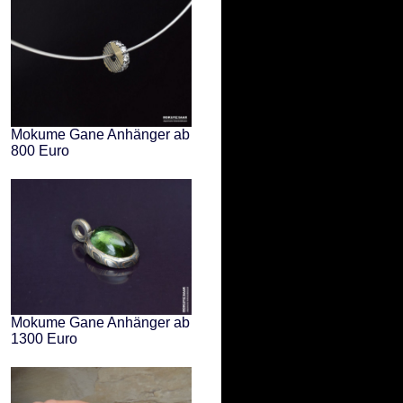
Mokume Gane Anhänger ab
800 Euro
Mokume Gane Anhänger ab
1300 Euro