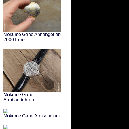
Mokume Gane Anhänger ab
2000 Euro
Mokume Gane
Armbanduhren
Mokume Gane Armschmuck