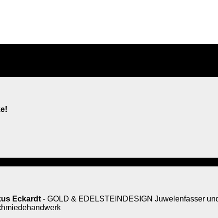
e!
us Eckardt
- GOLD & EDELSTEINDESIGN Juwelenfasser und 
rschmiedehandwerk