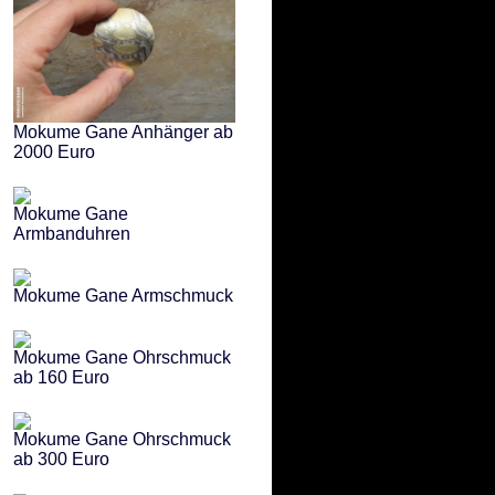
Mokume Gane Anhänger ab
2000 Euro
Mokume Gane
Armbanduhren
Mokume Gane Armschmuck
Mokume Gane Ohrschmuck
ab 160 Euro
Mokume Gane Ohrschmuck
ab 300 Euro