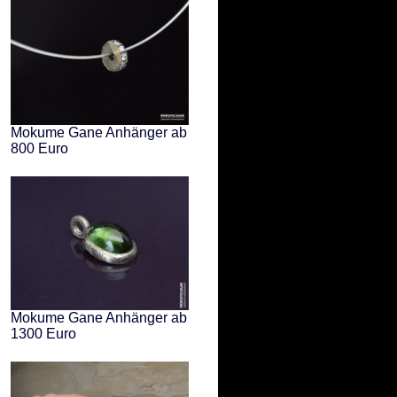
Mokume Gane Anhänger ab
800 Euro
Mokume Gane Anhänger ab
1300 Euro