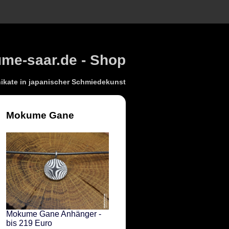
e-saar.de - Shop
kate in japanischer Schmiedekunst
Mokume Gane
Mokume Gane Anhänger -
bis 219 Euro