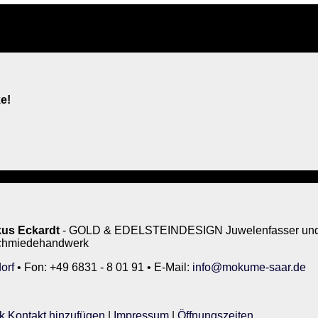
e!
us Eckardt
- GOLD & EDELSTEINDESIGN Juwelenfasser und 
rschmiedehandwerk
orf
• Fon: +49 6831 - 8 01 91 • E-Mail:
info@mokume-saar.de
k Kontakt hinzufügen
|
Impressum
|
Öffnungszeiten