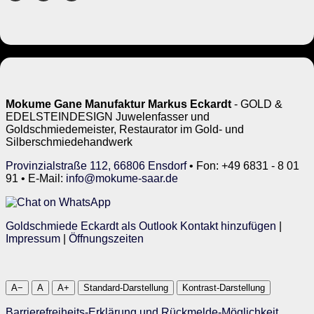
Mokume Gane Manufaktur Markus Eckardt
- GOLD &
EDELSTEINDESIGN Juwelenfasser und
Goldschmiedemeister, Restaurator im Gold- und
Silberschmiedehandwerk
Provinzialstraße 112, 66806 Ensdorf
• Fon: +49 6831 - 8 01
91 • E-Mail:
info@mokume-saar.de
Goldschmiede Eckardt als Outlook Kontakt hinzufügen
|
Impressum
|
Öffnungszeiten
A−
A
A+
Standard-Darstellung
Kontrast-Darstellung
Barrierefreiheits-Erklärung und Rückmelde-Möglichkeit