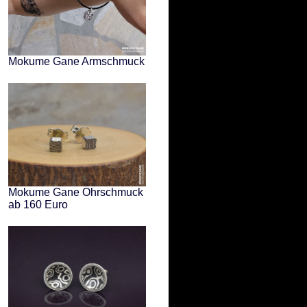
Mokume Gane Armschmuck
Mokume Gane Ohrschmuck
ab 160 Euro