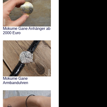
Mokume Gane Anhänger ab
2000 Euro
Mokume Gane
Armbanduhren