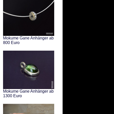
Mokume Gane Anhänger ab
800 Euro
Mokume Gane Anhänger ab
1300 Euro