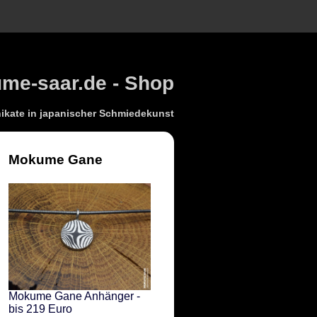
e-saar.de - Shop
kate in japanischer Schmiedekunst
Mokume Gane
Mokume Gane Anhänger -
bis 219 Euro