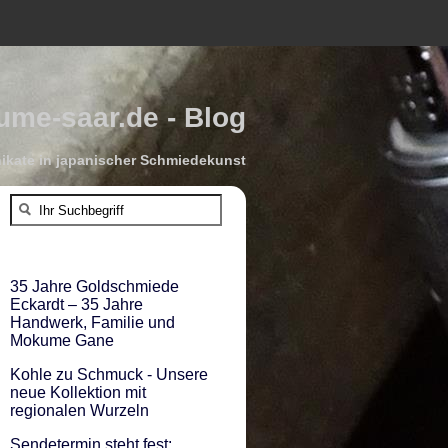
me-saar.de - Blog
kate in japanischer Schmiedekunst
35 Jahre Goldschmiede
Eckardt – 35 Jahre
Handwerk, Familie und
Mokume Gane
Kohle zu Schmuck - Unsere
neue Kollektion mit
regionalen Wurzeln
Sendetermin steht fest: