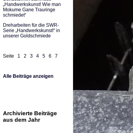
„Handwerkskunst! Wie man
Mokume Gane Trauringe
schmiedet“
Dreharbeiten für die SWR-
Serie „Handwerkskunst!“ in
unserer Goldschmiede
Seite
1
2
3
4
5
6
7
Alle Beiträge anzeigen
Archivierte Beiträge
aus dem Jahr