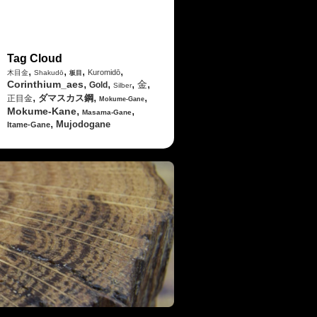
Tag Cloud
,
,
,
,
Kuromidō
木目金
Shakudō
板目
,
,
,
,
Corinthium_aes
金
Gold
Silber
,
,
,
ダマスカス鋼
正目金
Mokume-Gane
,
,
Mokume-Kane
Masama-Gane
,
Mujodogane
Itame-Gane