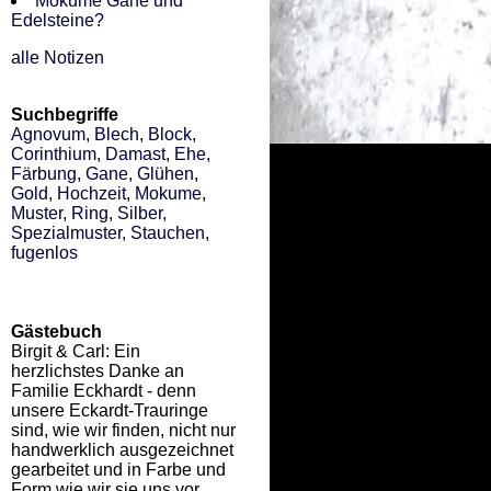
Mokume Gane und
Edelsteine?
alle Notizen
Suchbegriffe
Agnovum
,
Blech
,
Block
,
Corinthium
,
Damast
,
Ehe
,
Färbung
,
Gane
,
Glühen
,
Gold
,
Hochzeit
,
Mokume
,
Muster
,
Ring
,
Silber
,
Spezialmuster
,
Stauchen
,
fugenlos
Gästebuch
Birgit & Carl: Ein
herzlichstes Danke an
Familie Eckhardt - denn
unsere Eckardt-Trauringe
sind, wie wir finden, nicht nur
handwerklich ausgezeichnet
gearbeitet und in Farbe und
Form wie wir sie uns vor