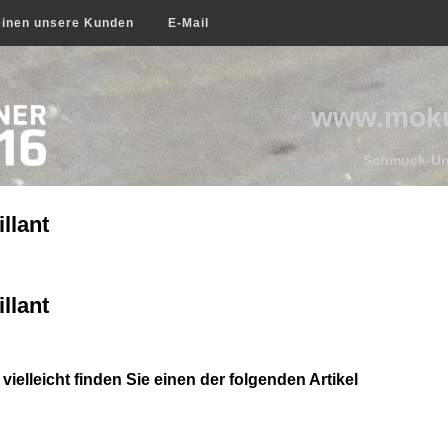
inen unsere Kunden
E-Mail
www.moku
Schmuck-Uni
llant
llant
 vielleicht finden Sie einen der folgenden Artikel